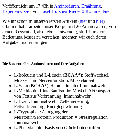
Veröffentlicht um 17:43h
in
Aminosäuren
,
Ernährung
,
Expertenwissen
von
Josef Holzheu-Riedel
0 Kommentare
Wie ihr schon in unseren letzten Artikeln (
hier
und
hier
)
erfahren habt, arbeitet unser Körper mit 20 Aminosäuren, von
denen 8 essentiell, also lebensnotwendig, sind. Um deren
Bedeutung besser zu verstehen, möchten wir euch deren
Aufgaben näher bringen
Die 8 essentiellen Aminosäuren und ihre Aufgaben
L-Isoleucin und L-Leucin (
BCAA*
): Stoffwechsel,
Muskel- und Nervenfunktion, Muskelarbeit
L-Valin (
BCAA*
): Stimulation der Immunabwehr
L-Methionin: Eiweißaufbau im Muskel, Abtransport
von Fett zur Verbrennung, Immunabwehr
L-Lysin: Immunabwehr, Zellerneuerung,
Fettverbrennung, Energiegewinnung
L-Tryptophan: Anregung der
Melatonin/Serotonin Produktion = Stressregulation,
Immunabwehr
L-Phenylalanin: Basis von Glücksbotenstoffen