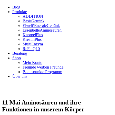
Blog
Produkte
ADDITION
BasisGetränk
EiweißEnergieGetränk
EssentielleAminosäuren
KnorpelPlus
KreatinPlus
MultiEnzym
ReFit Q10
Beratung
Shop
Mein Konto
Freunde werben Freunde
Bonuspunkte Programm
Über uns
11 Mai
Aminosäuren und ihre
Funktionen in unserem Körper