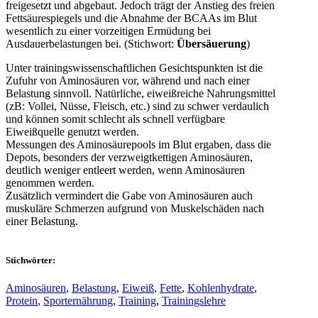
freigesetzt und abgebaut. Jedoch trägt der Anstieg des freien
Fettsäurespiegels und die Abnahme der BCAAs im Blut
wesentlich zu einer vorzeitigen Ermüdung bei
Ausdauerbelastungen bei. (Stichwort:
Übersäuerung
)
Unter trainingswissenschaftlichen Gesichtspunkten ist die
Zufuhr von Aminosäuren vor, während und nach einer
Belastung sinnvoll. Natürliche, eiweißreiche Nahrungsmittel
(zB: Vollei, Nüsse, Fleisch, etc.) sind zu schwer verdaulich
und können somit schlecht als schnell verfügbare
Eiweißquelle genutzt werden.
Messungen des Aminosäurepools im Blut ergaben, dass die
Depots, besonders der verzweigtkettigen Aminosäuren,
deutlich weniger entleert werden, wenn Aminosäuren
genommen werden.
Zusätzlich vermindert die Gabe von Aminosäuren auch
muskuläre Schmerzen aufgrund von Muskelschäden nach
einer Belastung.
Stichwörter:
Aminosäuren
,
Belastung
,
Eiweiß
,
Fette
,
Kohlenhydrate
,
Protein
,
Sporternährung
,
Training
,
Trainingslehre