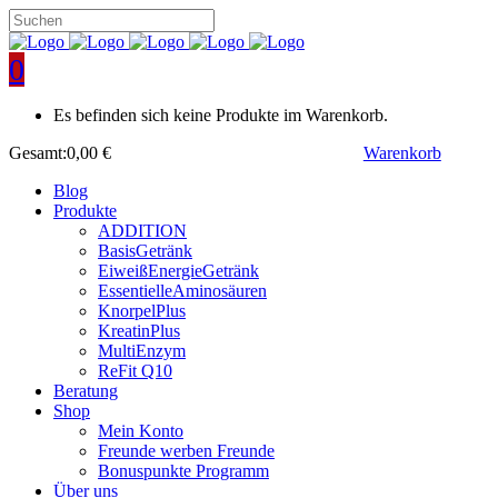
0
Es befinden sich keine Produkte im Warenkorb.
Gesamt:
0,00
€
Warenkorb
Blog
Produkte
ADDITION
BasisGetränk
EiweißEnergieGetränk
EssentielleAminosäuren
KnorpelPlus
KreatinPlus
MultiEnzym
ReFit Q10
Beratung
Shop
Mein Konto
Freunde werben Freunde
Bonuspunkte Programm
Über uns